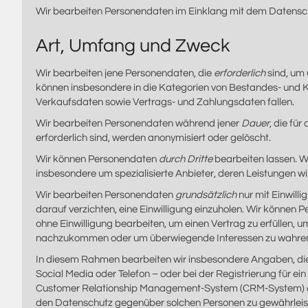
Wir bearbeiten Personendaten im Einklang mit dem Datensc
Art, Umfang und Zweck
Wir bearbeiten jene Personendaten, die
erforderlich
sind, um 
können insbesondere in die Kategorien von Bestandes- und 
Verkaufsdaten sowie Vertrags- und Zahlungsdaten fallen.
Wir bearbeiten Personendaten während jener
Dauer
, die fü
erforderlich sind, werden anonymisiert oder gelöscht.
Wir können Personendaten
durch Dritte
bearbeiten lassen. W
insbesondere um spezialisierte Anbieter, deren Leistungen w
Wir bearbeiten Personendaten
grundsätzlich
nur mit Einwill
darauf verzichten, eine Einwilligung einzuholen. Wir können 
ohne Einwilligung bearbeiten, um einen Vertrag zu erfüllen, u
nachzukommen oder um überwiegende Interessen zu wahre
In diesem Rahmen bearbeiten wir insbesondere Angaben, die 
Social Media oder Telefon – oder bei der Registrierung für ei
Customer Relationship Management-System (CRM-System) oder 
den Datenschutz gegenüber solchen Personen zu gewährleiste