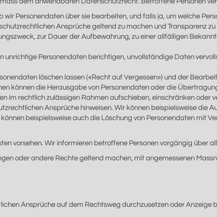
emäss dem anwendbaren Datenschutzrecht. Betroffene Personen verf
wir Personendaten über sie bearbeiten, und falls ja, um welche Pers
atenschutzrechtlichen Ansprüche geltend zu machen und Transparenz z
gszweck, zur Dauer der Aufbewahrung, zu einer allfälligen Bekanntg
 unrichtige Personendaten berichtigen, unvollständige Daten vervol
onendaten löschen lassen («Recht auf Vergessen») und der Bearbeitu
nen können die Herausgabe von Personendaten oder die Übertragung 
n im rechtlich zulässigen Rahmen aufschieben, einschränken oder ver
utzrechtlichen Ansprüche hinweisen. Wir können beispielsweise die 
r können beispielsweise auch die Löschung von Personendaten mit V
ten vorsehen. Wir informieren betroffene Personen vorgängig über all
rlangen oder andere Rechte geltend machen, mit angemessenen Massna
htlichen Ansprüche auf dem Rechtsweg durchzusetzen oder Anzeige b