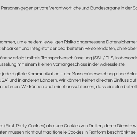
 Personen gegen private Verantwortliche und Bundesorgane in der Sc
snahmen, um eine dem jeweiligen Risiko angemessene Datensicherhei
lziehbarkeit und Integrität der bearbeiteten Personendaten, ohne abe
äsenz erfolgt mittels Transportverschlüsselung (SSL / TLS, insbeson
sselung mit einem kleinen Vorhängeschloss in der Adressleiste.
ich jede digitale Kommunikation – der Massenüberwachung ohne Anlas
(USA) und in anderen Ländern. Wir können keinen direkten Einfluss a
en nehmen. Wir können auch nicht ausschliessen, dass einzelne betro
(First-Party-Cookies) als auch Cookies von Dritten, deren Dienste wi
en müssen nicht auf traditionelle Cookies in Textform beschränkt sei