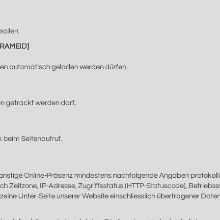
sollen.
IFRAMEID]
ten automatisch geladen werden dürfen.
n getrackt werden darf.
k beim Seitenaufruf.
sonstige Online-Präsenz mindestens nachfolgende Angaben protokollier
lich Zeitzone, IP-Adresse, Zugriffsstatus (HTTP-Statuscode), Betriebs
nzelne Unter-Seite unserer Website einschliesslich übertragener Dat