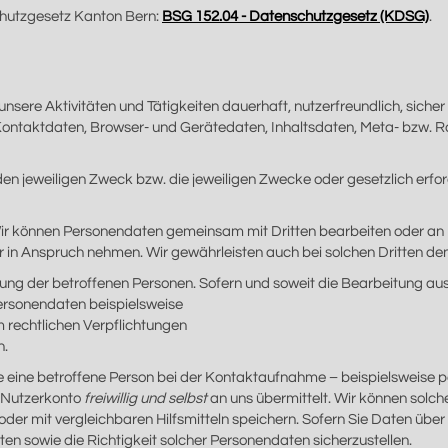
hutzgesetz Kanton Bern:
BSG 152.04 - Datenschutzgesetz (KDSG)
.
unsere Aktivitäten und Tätigkeiten dauerhaft, nutzerfreundlich, sich
Kontaktdaten, Browser- und Gerätedaten, Inhaltsdaten, Meta- bzw.
r den jeweiligen Zweck bzw. die jeweiligen Zwecke oder gesetzlich erf
ir können Personendaten gemeinsam mit Dritten bearbeiten oder an Dri
ir in Anspruch nehmen. Wir gewährleisten auch bei solchen Dritten de
igung der betroffenen Personen. Sofern und soweit die Bearbeitung aus
Personendaten beispielsweise
m rechtlichen Verpflichtungen
n.
eine betroffene Person bei der Kontaktaufnahme – beispielsweise per
n Nutzerkonto
freiwillig und selbst
an uns übermittelt. Wir können solc
mit vergleichbaren Hilfsmitteln speichern. Sofern Sie Daten über an
n sowie die Richtigkeit solcher Personendaten sicherzustellen.